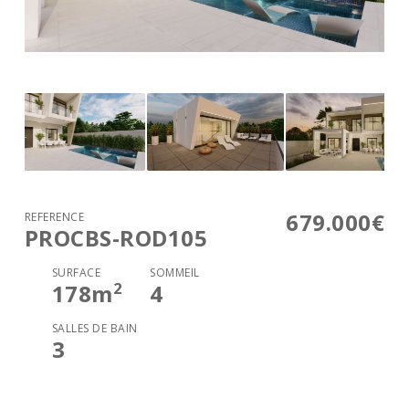
679.000€
RÉFÉRENCE
PROCBS-ROD105
SURFACE
SOMMEIL
2
178
m
4
SALLES DE BAIN
3