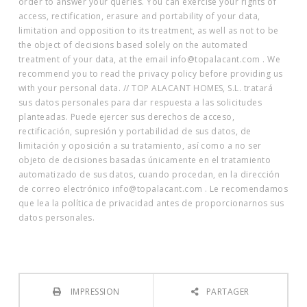
order to answer your queries. You can exercise your rights of
access, rectification, erasure and portability of your data,
limitation and opposition to its treatment, as well as not to be
the object of decisions based solely on the automated
treatment of your data, at the email info@topalacant.com . We
recommend you to read the privacy policy before providing us
with your personal data. // TOP ALACANT HOMES, S.L. tratará
sus datos personales para dar respuesta a las solicitudes
planteadas. Puede ejercer sus derechos de acceso,
rectificación, supresión y portabilidad de sus datos, de
limitación y oposición a su tratamiento, así como a no ser
objeto de decisiones basadas únicamente en el tratamiento
automatizado de sus datos, cuando procedan, en la dirección
de correo electrónico info@topalacant.com . Le recomendamos
que lea la política de privacidad antes de proporcionarnos sus
datos personales.
IMPRESSION
PARTAGER