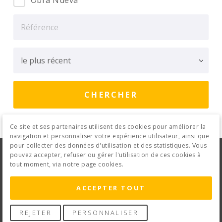
Obra Nueva
Ce site et ses partenaires utilisent des cookies pour améliorer la
navigation et personnaliser votre expérience utilisateur, ainsi que
pour collecter des données d'utilisation et des statistiques. Vous
Avis Juridique
Politique de confidentialité
pouvez accepter, refuser ou gérer l'utilisation de ces cookies à
tout moment, via notre page cookies.
Politique de cookies
Contact
ACCEPTER TOUT
REJETER
PERSONNALISER
© 2026 Topalacant · Creado con
Vendomia
.