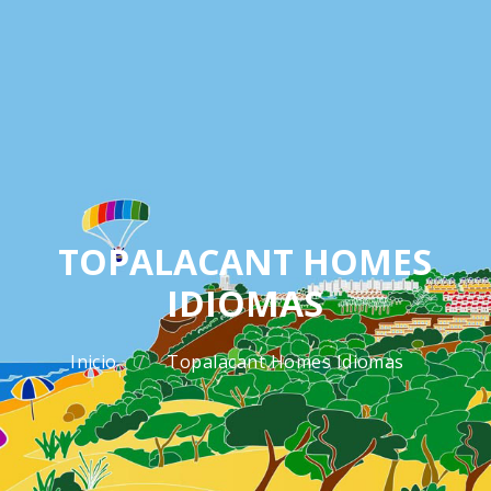
TOPALACANT HOMES
IDIOMAS
Inicio
Topalacant Homes Idiomas