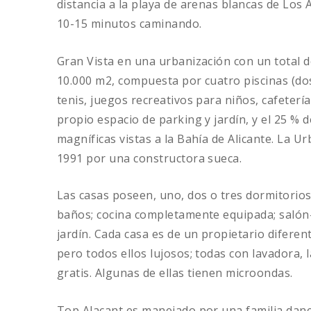
distancia a la playa de arenas blancas de Los A
10-15 minutos caminando.
Gran Vista en una urbanización con un total
10.000 m2, compuesta por cuatro piscinas (dos
tenis, juegos recreativos para niños, cafete
propio espacio de parking y jardín, y el 25 % 
magníficas vistas a la Bahía de Alicante. La U
1991 por una constructora sueca.
Las casas poseen, uno, dos o tres dormitorio
baños; cocina completamente equipada; saló
jardín. Cada casa es de un propietario diferen
pero todos ellos lujosos; todas con lavadora, l
gratis. Algunas de ellas tienen microondas.
Top Alacant es manejado por una familia dane