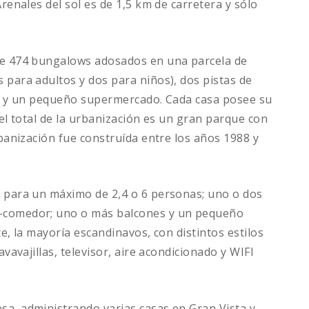
renales del sol es de 1,5 km de carretera y sólo
 de 474 bungalows adosados en una parcela de
 para adultos y dos para niños), dos pistas de
ría y un pequeño supermercado. Cada casa posee su
del total de la urbanización es un gran parque con
rbanización fue construída entre los años 1988 y
s para un máximo de 2,4 o 6 personas; uno o dos
n-comedor; uno o más balcones y un pequeño
te, la mayoría escandinavos, con distintos estilos
avavajillas, televisor, aire acondicionado y WIFI
sa, administrando varias casas en Gran Vista y