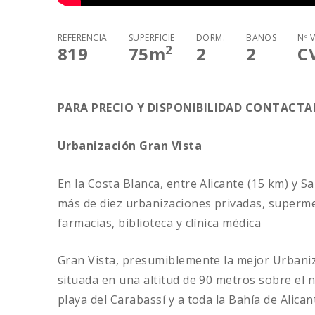
REFERENCIA
SUPERFICIE
DORM.
BAÑOS
Nº 
2
819
75
m
2
2
C
PARA PRECIO Y DISPONIBILIDAD CONTACT
Urbanización Gran Vista
En la Costa Blanca, entre Alicante (15 km) y S
más de diez urbanizaciones privadas, superme
farmacias, biblioteca y clínica médica
Gran Vista, presumiblemente la mejor Urbaniz
situada en una altitud de 90 metros sobre el n
playa del Carabassí y a toda la Bahía de Alican