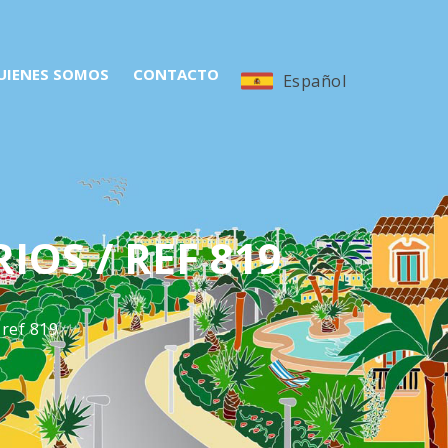
UIENES SOMOS
CONTACTO
Español
OS / REF 819
 ref 819