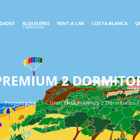
EDADES
ALQUILERES
RENT A CAR
COSTA BLANCA
Q
TURISTICOS
PREMIUM 2 DORMITORI
Propiedades
Gran Vista Premium 2 Dormitorios /