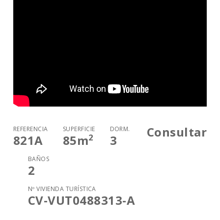
Consultar
REFERENCIA
SUPERFICIE
DORM.
2
821A
85
m
3
BAÑOS
2
Nº VIVIENDA TURÍSTICA
CV-VUT0488313-A