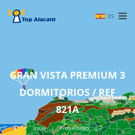
ES
GRAN VISTA PREMIUM 3
DORMITORIOS / REF
821A
Inicio
Propiedades