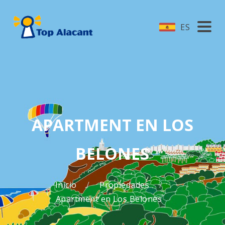
ES
APARTMENT EN LOS
BELONES
Inicio
Propiedades
Apartment en Los Belones