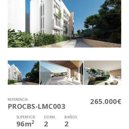
265.000€
REFERENCIA
PROCBS-LMC003
SUPERFICIE
DORM.
BAÑOS
2
96
m
2
2