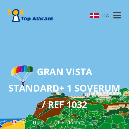
DA
GRAN VISTA
STANDARD+ 1 SOVERUM
/ REF 1032
Hjem
Ejendomme