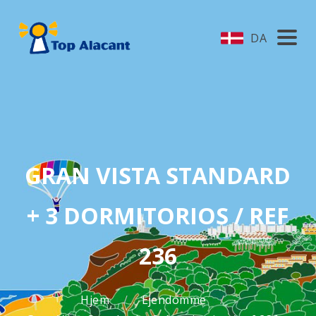
DA
GRAN VISTA STANDARD
+ 3 DORMITORIOS / REF
236
Hjem
Ejendomme