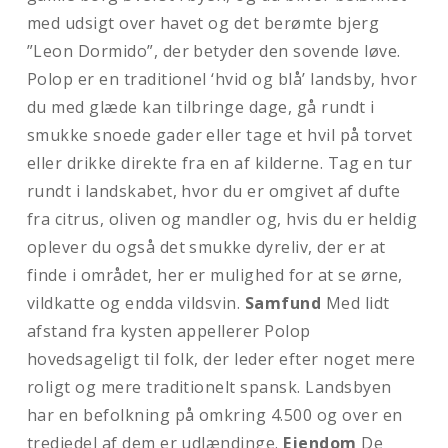
med udsigt over havet og det berømte bjerg
”Leon Dormido”, der betyder den sovende løve.
Polop er en traditionel ‘hvid og blå’ landsby, hvor
du med glæde kan tilbringe dage, gå rundt i
smukke snoede gader eller tage et hvil på torvet
eller drikke direkte fra en af kilderne. Tag en tur
rundt i landskabet, hvor du er omgivet af dufte
fra citrus, oliven og mandler og, hvis du er heldig
oplever du også det smukke dyreliv, der er at
finde i området, her er mulighed for at se ørne,
vildkatte og endda vildsvin.
Samfund
Med lidt
afstand fra kysten appellerer Polop
hovedsageligt til folk, der leder efter noget mere
roligt og mere traditionelt spansk. Landsbyen
har en befolkning på omkring 4.500 og over en
tredjedel af dem er udlændinge.
Ejendom
De