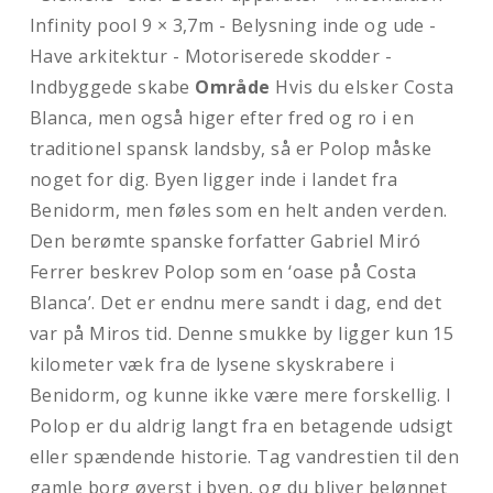
Infinity pool 9 × 3,7m - Belysning inde og ude -
Have arkitektur - Motoriserede skodder -
Indbyggede skabe
Område
Hvis du elsker Costa
Blanca, men også higer efter fred og ro i en
traditionel spansk landsby, så er Polop måske
noget for dig. Byen ligger inde i landet fra
Benidorm, men føles som en helt anden verden.
Den berømte spanske forfatter Gabriel Miró
Ferrer beskrev Polop som en ‘oase på Costa
Blanca’. Det er endnu mere sandt i dag, end det
var på Miros tid. Denne smukke by ligger kun 15
kilometer væk fra de lysene skyskrabere i
Benidorm, og kunne ikke være mere forskellig. I
Polop er du aldrig langt fra en betagende udsigt
eller spændende historie. Tag vandrestien til den
gamle borg øverst i byen, og du bliver belønnet