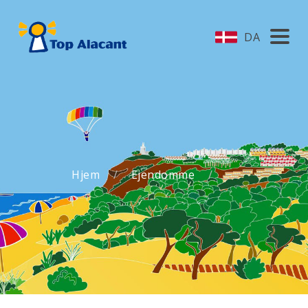
DA
Hjem
Ejendomme