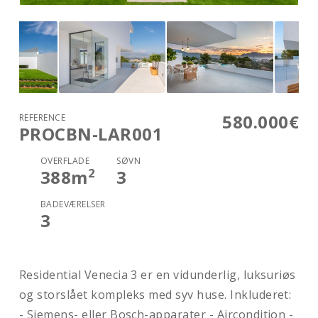
580.000€
REFERENCE
PROCBN-LAR001
OVERFLADE
SØVN
2
388
m
3
BADEVÆRELSER
3
Residential Venecia 3 er en vidunderlig, luksuriøs
og storslået kompleks med syv huse. Inkluderet:
- Siemens- eller Bosch-apparater - Aircondition -