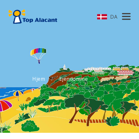
DA
Hjem
Ejendomme