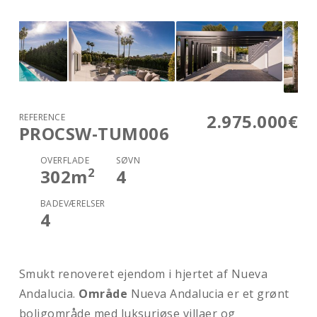
2.975.000€
REFERENCE
PROCSW-TUM006
OVERFLADE
SØVN
2
302
m
4
BADEVÆRELSER
4
Smukt renoveret ejendom i hjertet af Nueva
Andalucia.
Område
Nueva Andalucia er et grønt
boligområde med luksuriøse villaer og