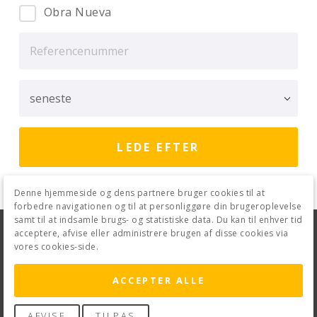
Obra Nueva
Denne hjemmeside og dens partnere bruger cookies til at
forbedre navigationen og til at personliggøre din brugeroplevelse
samt til at indsamle brugs- og statistiske data. Du kan til enhver tid
Juridisk Advarsel
Fortrolighedspolitik
acceptere, afvise eller administrere brugen af disse cookies via
vores cookies-side.
Cookiepolitik
Kontakt
ACCEPTER ALLE
AFVISE
TILPAS