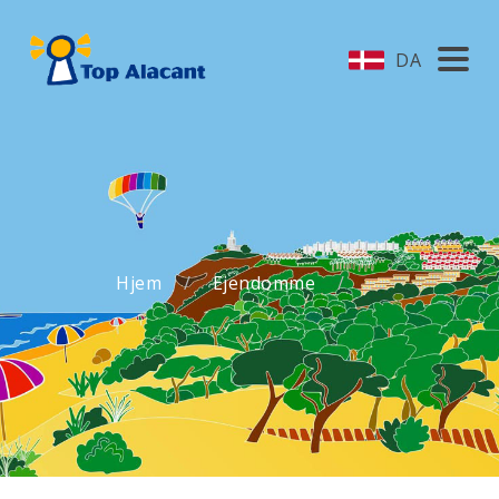
DA
Hjem
Ejendomme