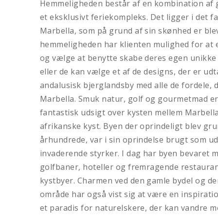
Hemmeligheden består af en kombination af g
et eksklusivt feriekompleks. Det ligger i det fa
Marbella, som på grund af sin skønhed er ble
hemmeligheden har klienten mulighed for at e
og vælge at benytte skabe deres egen unikke 
eller de kan vælge et af de designs, der er udt
andalusisk bjerglandsby med alle de fordele,
Marbella. Smuk natur, golf og gourmetmad er 
fantastisk udsigt over kysten mellem Marbell
afrikanske kyst. Byen der oprindeligt blev gru
århundrede, var i sin oprindelse brugt som u
invaderende styrker. I dag har byen bevaret me
golfbaner, hoteller og fremragende restauran
kystbyer. Charmen ved den gamle bydel og de
område har også vist sig at være en inspirat
et paradis for naturelskere, der kan vandre m