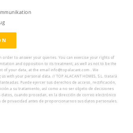
kommunikation
ug
 order to answer your queries. You can exercise your rights of
imitation and opposition to its treatment, as well as not to be the
t of your data, at the email info@topalacant.com . We
 us with your personal data. // TOP ALACANT HOMES, S.L. tratará
lanteadas. Puede ejercer sus derechos de acceso, rectificación,
ición a su tratamiento, así como a no ser objeto de decisiones
datos, cuando procedan, en la dirección de correo electrónico
a de privacidad antes de proporcionarnos sus datos personales.