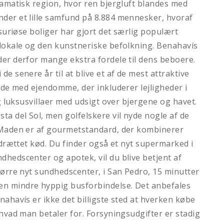
ramatisk region, hvor ren bjergluft blandes med
nder et lille samfund på 8.884 mennesker, hvoraf
ksuriøse boliger har gjort det særlig populært
 lokale og den kunstneriske befolkning. Benahavís
der derfor mange ekstra fordele til dens beboere.
de senere år til at blive et af de mest attraktive
side med ejendomme, der inkluderer lejligheder i
og luksusvillaer med udsigt over bjergene og havet.
a del Sol, men golfelskere vil nyde nogle af de
. Maden er af gourmetstandard, der kombinerer
pdrættet kød. Du finder også et nyt supermarked i
ndhedscenter og apotek, vil du blive betjent af
tørre nyt sundhedscenter, i San Pedro, 15 minutter
n mindre hyppig busforbindelse. Det anbefales
ahavís er ikke det billigste sted at hverken købe
 hvad man betaler for. Forsyningsudgifter er stadig