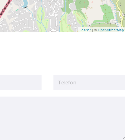
Leaflet
| ©
OpenStreetMap