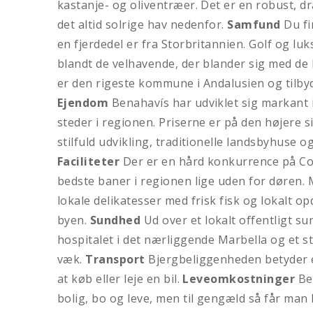
kastanje- og oliventræer. Det er en robust, d
det altid solrige hav nedenfor.
Samfund
Du fi
en fjerdedel er fra Storbritannien. Golf og lu
blandt de velhavende, der blander sig med de
er den rigeste kommune i Andalusien og tilby
Ejendom
Benahavís har udviklet sig markant i 
steder i regionen. Priserne er på den højere 
stilfuld udvikling, traditionelle landsbyhuse 
Faciliteter
Der er en hård konkurrence på Cost
bedste baner i regionen lige uden for døren
lokale delikatesser med frisk fisk og lokalt o
byen.
Sundhed
Ud over et lokalt offentligt su
hospitalet i det nærliggende Marbella og et s
væk.
Transport
Bjergbeliggenheden betyder e
at køb eller leje en bil.
Leveomkostninger
Ben
bolig, bo og leve, men til gengæld så får man