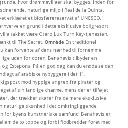
runde, hvor drømmevillaer skal bygges, inden for
scinerende, naturlige miljø i Real de la Quinta,
vet erklæret et biosfærereservat af UNESCO. I
rhverve en grund i dette eksklusive boligresort
villa takket være Otero Lux Turn Key-tjenesten,
ænkt til The Secret.
Område
En traditionel
 du kan forvente af dens nærhed til fornemme
lige uden for døren. Benahavís tilbyder en
a og Estepona. På en god dag kan du endda se den
ndlagt af arabiske nybyggere i det 11.
dkigspost mod hyppige angreb fra pirater og
get af sin landlige charme, mens der er tilføjet
ter, der trækker skarer fra de mere eksklusive
n naturlige skønhed i det omkringliggende
ion for byens kunstneriske samfund. Benahavís er
ellem de to toppe og forbi flodbredder foret med