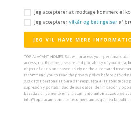
Jeg accepterer at modtage kommerciel 
Jeg accepterer
vilkår og betingelser
af br
TOP ALACANT HOMES, S.L. will process your personal data in
access, rectification, erasure and portability of your data, l
object of decisions based solely on the automated treatmen
recommend you to read the privacy policy before providing
sus datos personales para dar respuesta a las solicitudes p
supresión y portabilidad de sus datos, de limitación y opos
basadas únicamente en el tratamiento automatizado de sus 
info@topalacant.com . Le recomendamos que lea la polític