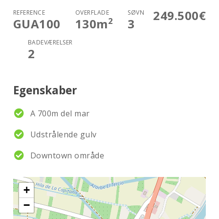
249.500€
REFERENCE
OVERFLADE
SØVN
2
GUA100
130
m
3
BADEVÆRELSER
2
Egenskaber
A 700m del mar
Udstrålende gulv
Downtown område
+
−