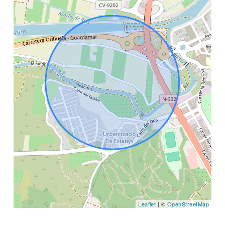
Leaflet
| ©
OpenStreetMap