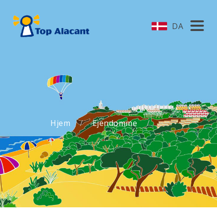
DA
Hjem
Ejendomme