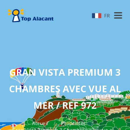
FR
GRAN VISTA PREMIUM 3
CHAMBRES AVEC VUE AL
MER / REF 972
Accueil
Propriétés