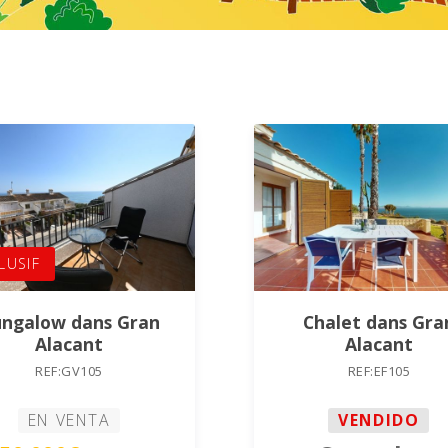
LUSIF
ngalow dans Gran
Chalet dans Gra
Alacant
Alacant
REF:GV105
REF:EF105
EN VENTA
VENDIDO