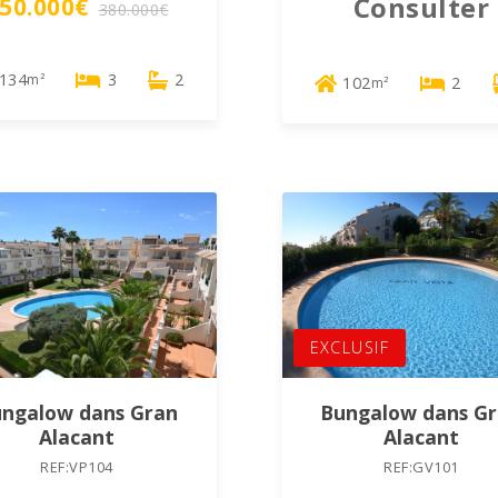
Consulter
50.000€
380.000€
134
3
2
m²
102
2
m²
EXCLUSIF
ngalow dans Gran
Bungalow dans G
Alacant
Alacant
REF:VP104
REF:GV101