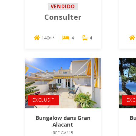
VENDIDO
Consulter
140
4
4
m²
EXCLUSIF
EXC
Bungalow dans Gran
Bu
Alacant
REF:GV115