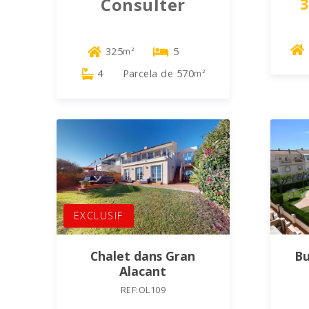
Consulter
3
325
5
m²
4
Parcela de 570
m²
EXCLUSIF
Chalet dans Gran
Bu
Alacant
REF:OL109