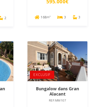
595.000€
168
3
3
m²
2
EXCLUSIF
ran
Bungalow dans Gran
Alacant
REF:MM107