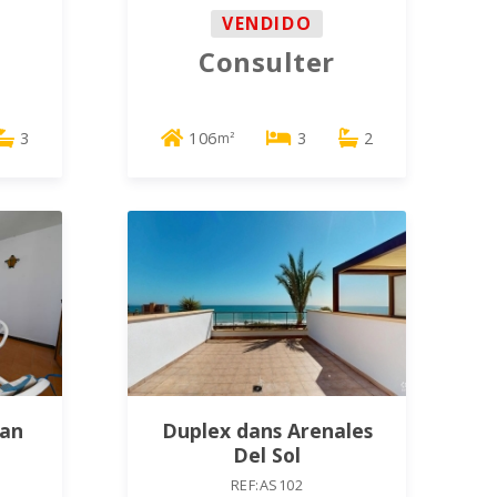
VENDIDO
Consulter
3
106
3
2
m²
ran
Duplex dans Arenales
Del Sol
REF:AS102