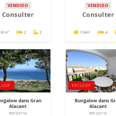
VENDIDO
VENDIDO
Consulter
Consulter
81
2
2
134
4
m²
m²
LUSIF
EXCLUSIF
ngalow dans Gran
Bungalow dans G
Alacant
Alacant
REF:GV114
REF:GV112